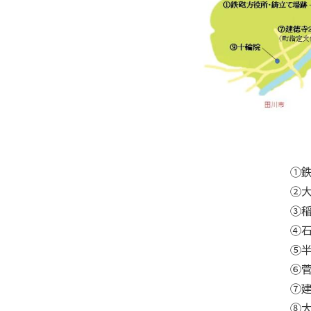
①
②
③
④
⑤
⑥
⑦
⑧