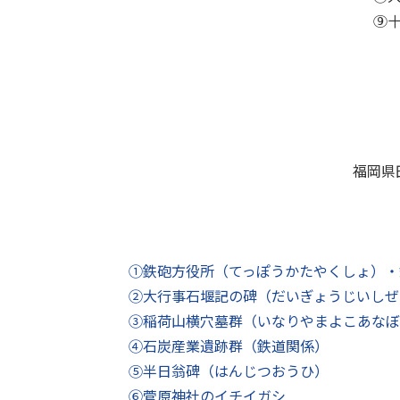
⑨
福岡県
①鉄砲方役所（てっぽうかたやくしょ）・
②大行事石堰記の碑（だいぎょうじいしぜ
③稲荷山横穴墓群（いなりやまよこあなぼ
④石炭産業遺跡群（鉄道関係）
⑤半日翁碑（はんじつおうひ）
⑥菅原神社のイチイガシ