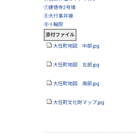
⑦建徳寺2号墳
⑧大行事井堰
⑨十輪院
添付ファイル
大任町地図 中部.jpg
大任町地図 北部.jpg
大任町地図 南部.jpg
大任町文化財マップ.jpg