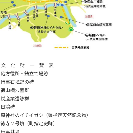
文 化 財 一 覧 表
鉄砲方役所・鋳立て場跡
大行事石堰記の碑
稲荷山横穴墓群
石炭産業遺跡群
半日翁碑
菅原神社のイチイガシ（県指定天然記念物）
建徳寺２号墳（町指定史跡）
大行事井堰