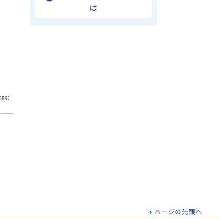
は
689）
ページの先頭へ