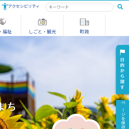
アクセシビリティ
検
索
キ
ー
ワ
・福祉
しごと・観光
町政
ー
ド
ページを保存