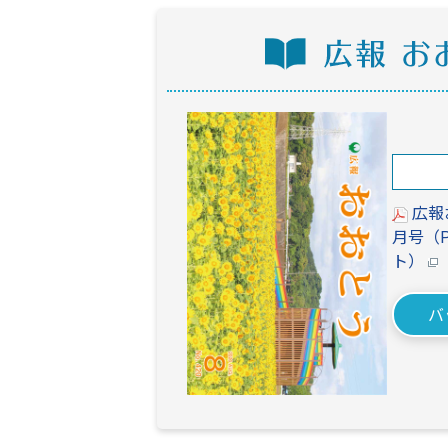
広報
月号
（
ト）
バ