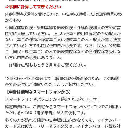
⇒事前に計算して来庁ください
(4)所得税の還付を受ける方は、申告者の通帳または口座番号のわ
かるもの
※国民健康保険・後期高齢者医療保険・介護保険加入の方や町営
住宅に入居している方は、正しい税額・使用料算定のため収入が
ない（年金の種類が障害年金又は遺族年金のみ・収入が無く扶養
されている）方でも住民税申告が必要です。なお、収入が公的年
金（国民・厚生年金）のみで医療費控除などの各種控除を受けな
い方は申告の必要はありません。
詳細は広報おおとう２月号をご覧ください。
12時30分～13時30分までは職員の昼休憩確保のため、この時間
帯での受付はご遠慮いただくようご協力ください。
【申告は便利なスマートフォンから】
スマートフォンやパソコンから確定申告ができます！
確定申告には、ご自宅からスマートフォンやパソコンでご利用い
ただけるe-TAX（電子申告）が大変便利です。
多くの方が訪れる確定申告会場に出向かなくても、マイナンバー
カード又はICカードリーダライタ又は、マイナンバカード読取対