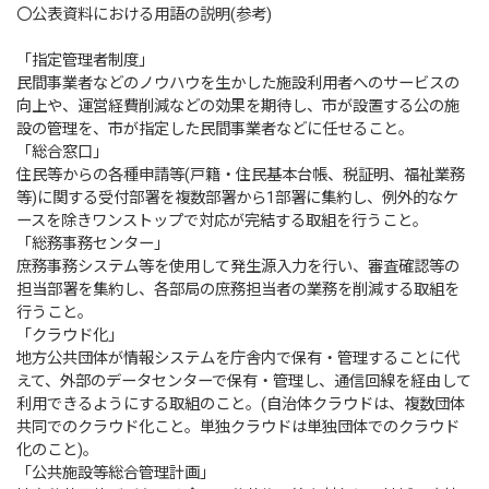
〇公表資料における用語の説明(参考)
「指定管理者制度」
民間事業者などのノウハウを生かした施設利用者へのサービスの
向上や、運営経費削減などの効果を期待し、市が設置する公の施
設の管理を、市が指定した民間事業者などに任せること。
「総合窓口」
住民等からの各種申請等(戸籍・住民基本台帳、税証明、福祉業務
等)に関する受付部署を複数部署から1部署に集約し、例外的なケ
ースを除きワンストップで対応が完結する取組を行うこと。
「総務事務センター」
庶務事務システム等を使用して発生源入力を行い、審査確認等の
担当部署を集約し、各部局の庶務担当者の業務を削減する取組を
行うこと。
「クラウド化」
地方公共団体が情報システムを庁舎内で保有・管理することに代
えて、外部のデータセンターで保有・管理し、通信回線を経由して
利用できるようにする取組のこと。(自治体クラウドは、複数団体
共同でのクラウド化こと。単独クラウドは単独団体でのクラウド
化のこと)。
「公共施設等総合管理計画」