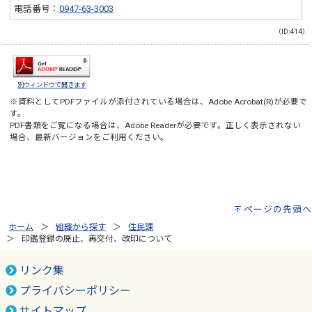
電話番号：
0947-63-3003
（ID:414）
別ウィンドウで開きます
※資料としてPDFファイルが添付されている場合は、
Adobe Acrobat(R)
が必要で
す。
PDF書類をご覧になる場合は、
Adobe Reader
が必要です。正しく表示されない
場合、最新バージョンをご利用ください。
ページの先頭へ
ホーム
組織から探す
住民課
印鑑登録の廃止、再交付、改印について
リンク集
プライバシーポリシー
サイトマップ