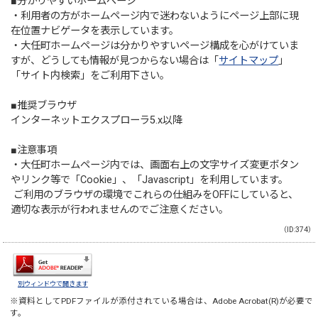
■分かりやすいホームページ
・利用者の方がホームページ内で迷わないようにページ上部に現
在位置ナビゲータを表示しています。
・大任町ホームページは分かりやすいページ構成を心がけていま
すが、どうしても情報が見つからない場合は「
サイトマップ
」
「サイト内検索」をご利用下さい。
■推奨ブラウザ
インターネットエクスプローラ5.x以降
■注意事項
・大任町ホームページ内では、画面右上の文字サイズ変更ボタン
やリンク等で「Cookie」、「Javascript」を利用しています。
ご利用のブラウザの環境でこれらの仕組みをOFFにしていると、
適切な表示が行われませんのでご注意ください。
（ID:374）
別ウィンドウで開きます
※資料としてPDFファイルが添付されている場合は、
Adobe Acrobat(R)
が必要で
す。