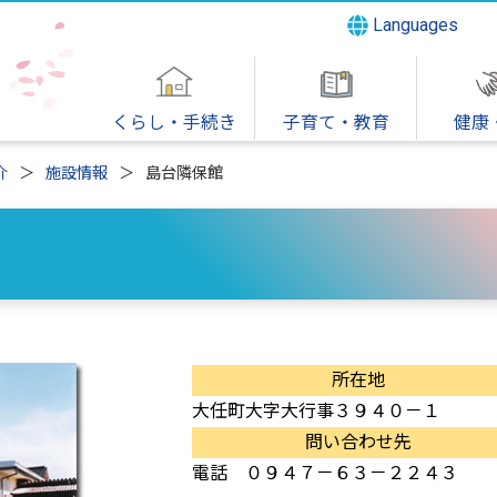
Languages
くらし・手続き
子育て・教育
健康
介
施設情報
島台隣保館
所在地
大任町大字大行事３９４０－１
問い合わせ先
電話 ０９４７－６３－２２４３