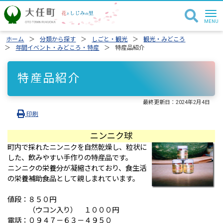
ホーム
分類から探す
しごと・観光
観光・みどころ
年間イベント・みどころ・特産
特産品紹介
特産品紹介
最終更新日：
2024年2月4日
印刷
ニンニク球
町内で採れたニンニクを自然乾燥し、粒状に
した、飲みやすい手作りの特産品です。
ニンニクの栄養分が凝縮されており、食生活
の栄養補助食品として親しまれています。
値段：８５０円
（ウコン入り） １０００円
電話：０９４７－６３－４９５０