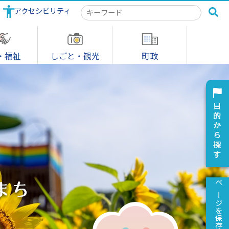
アクセシビリティ
検
索
キ
ー
ワ
・福祉
しごと・観光
町政
ー
ド
ページを保存