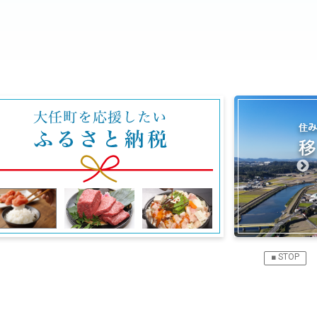
■ STOP