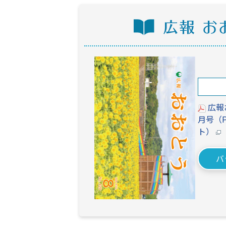
広報
月号
（
ト）
バ